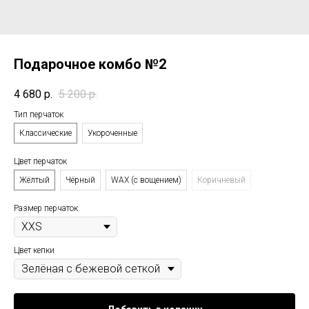
Подарочное комбо №2
4 680
р.
5 200
р.
Тип перчаток
Классические
Укороченные
Цвет перчаток
Жёлтый
Чёрный
WAX (с вощением)
Коричневый
Размер перчаток
Цвет кепки