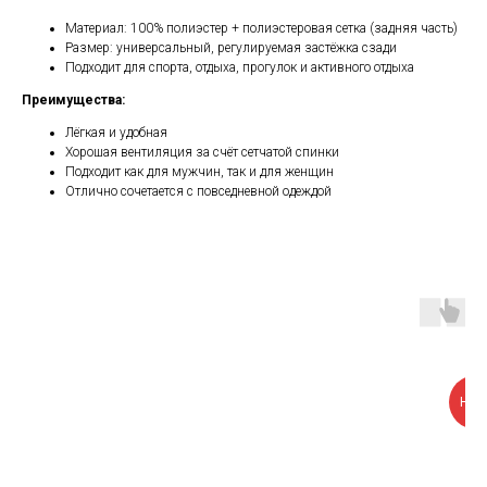
Материал: 100% полиэстер + полиэстеровая сетка (задняя часть)
Размер: универсальный, регулируемая застёжка сзади
Подходит для спорта, отдыха, прогулок и активного отдыха
Преимущества:
Лёгкая и удобная
Хорошая вентиляция за счёт сетчатой спинки
Подходит как для мужчин, так и для женщин
Отлично сочетается с повседневной одеждой
НОВ