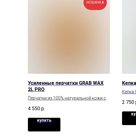
НОВИНКА
Усиленные перчатки GRAB WAX
Кепка
2L PRO
Кепка 
Перчатки из 100% натуральной кожи с
стиле
2 750
усиленными пальцами и ладонью
4 550
р.
ку
купить