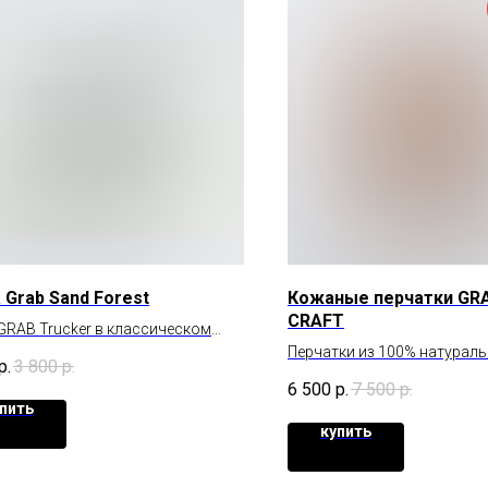
 Grab Sand Forest
Кожаные перчатки GRA
CRAFT
GRAB Trucker в классическом
Перчатки из 100% натураль
р.
3 800
р.
вощеной шнуровкой
6 500
р.
7 500
р.
пить
купить