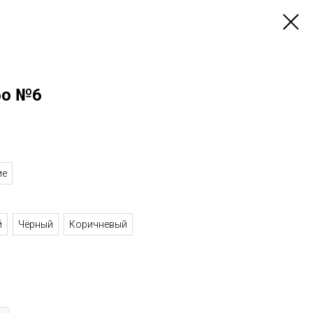
бо №6
ие
й
Чёрный
Коричневый