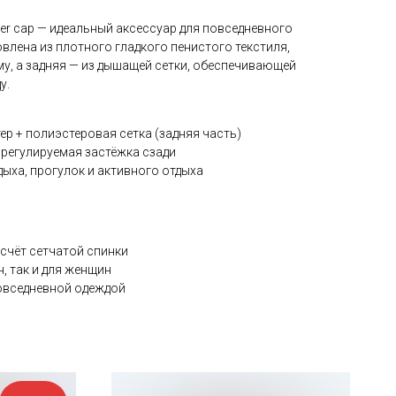
er cap — идеальный аксессуар для повседневного
овлена из плотного гладкого пенистого текстиля,
у, а задняя — из дышащей сетки, обеспечивающей
у.
ер + полиэстеровая сетка (задняя часть)
 регулируемая застёжка сзади
дыха, прогулок и активного отдыха
счёт сетчатой спинки
, так и для женщин
повседневной одеждой