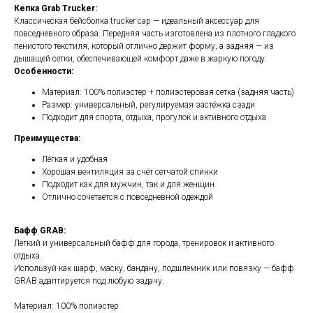
Кепка Grab Trucker:
Классическая бейсболка trucker cap — идеальный аксессуар для
повседневного образа. Передняя часть изготовлена из плотного гладкого
пенистого текстиля, который отлично держит форму, а задняя — из
дышащей сетки, обеспечивающей комфорт даже в жаркую погоду.
Особенности:
Материал: 100% полиэстер + полиэстеровая сетка (задняя часть)
Размер: универсальный, регулируемая застёжка сзади
Подходит для спорта, отдыха, прогулок и активного отдыха
Преимущества:
Лёгкая и удобная
Хорошая вентиляция за счёт сетчатой спинки
Подходит как для мужчин, так и для женщин
Отлично сочетается с повседневной одеждой
Бафф GRAB:
Лёгкий и универсальный бафф для города, тренировок и активного
отдыха.
Используй как шарф, маску, бандану, подшлемник или повязку — бафф
GRAB адаптируется под любую задачу.
Материал: 100% полиэстер