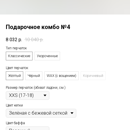
Подарочное комбо №4
8 032
р.
10 040
р.
Тип перчаток
Классические
Укороченные
Цвет перчаток
Жёлтый
Чёрный
WAX (с вощением)
Коричневый
Размер перчаток (обхват ладони, см.)
Цвет кепки
Цвет баффа