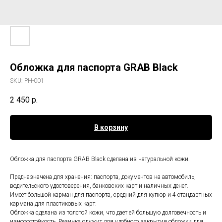
Обложка для паспорта GRAB Black
SKU:
PH-001
2 450
р.
В корзину
Обложка для паспорта GRAB Black сделана из натуральной кожи.
Предназначена для хранения: паспорта, документов на автомобиль,
водительского удостоверения, банковских карт и наличных денег.
Имеет большой карман для паспорта, средний для купюр и 4 стандартных
кармана для пластиковых карт.
Обложка сделана из толстой кожи, что дает ей большую долговечность и
износостойкость. Резинка служит для удобного закрытия обложки для