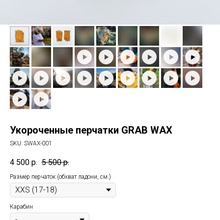
Укороченные перчатки GRAB WAX
SKU:
SWAX-001
4 500
р.
5 500
р.
Размер перчаток (обхват ладони, см.)
Карабин