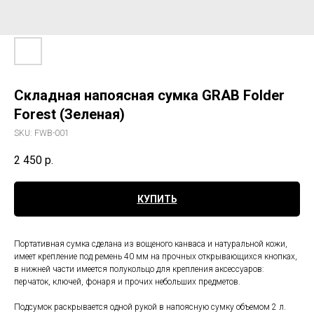
Складная напоясная сумка GRAB Folder
Forest (Зеленая)
SKU:
FWB-001
2 450
р.
КУПИТЬ
Портативная сумка сделана из вощеного канваса и натуральной кожи,
имеет крепление под ремень 40 мм на прочных открывающихся кнопках,
в нижней части имеется полукольцо для крепления аксессуаров:
перчаток, ключей, фонаря и прочих небольших предметов.
Подсумок раскрывается одной рукой в напоясную сумку объемом 2 л.