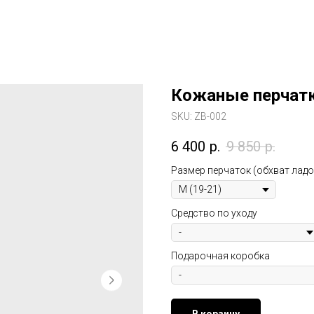
Кожаные перчатк
SKU:
ZB-002
6 400
р.
9 850
р.
Размер перчаток (обхват ладон
Средство по уходу
Подарочная коробка
В корзину