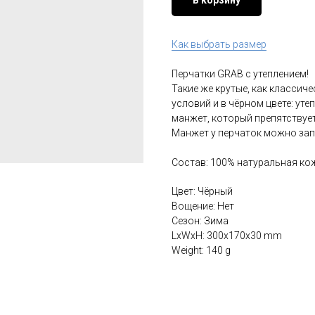
Как выбрать размер
Перчатки GRAB с утеплением!
Такие же крутые, как классич
условий и в чёрном цвете: уте
манжет, который препятствуе
Манжет у перчаток можно зап
Состав: 100% натуральная кожа
Цвет: Чёрный
Вощение: Нет
Сезон: Зима
LxWxH: 300x170x30 mm
Weight: 140 g